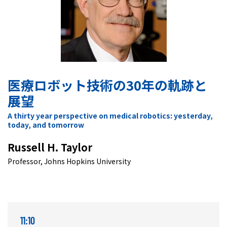
医療ロボット技術の30年の軌跡と
展望
A thirty year perspective on medical robotics: yesterday,
today, and tomorrow
Russell H. Taylor
Professor, Johns Hopkins University
11:10