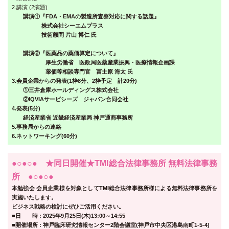
2.講演 (2演題)
講演①『FDA・EMAの製造所査察対応に関する話題』
株式会社シーエムプラス
技術顧問 片山 博仁 氏
講演②『医薬品の薬価算定について』
厚生労働省 医政局医薬産業振興・医療情報企画課
薬価等相談専門官 冨士原 海太 氏
3.会員企業からの発表(1枠8分、2枠予定 計20分)
①三井倉庫ホールディングス株式会社
②IQVIAサービシーズ ジャパン合同会社
4.発表(5分)
経済産業省 近畿経済産業局 神戸通商事務所
5.事務局からの連絡
6.ネットワーキング(60分)
●○●○● ★同日開催★TMI総合法律事務所 無料法律事務
所 ●○●○●
本勉強会 会員企業様を対象としてTMI総合法律事務所様による無料法律事務所を
実施いたします。
ビジネス戦略の検討にぜひご活用ください。
■日 時 : 2025年9月25日(木)13:00～14:55
■開催場所 : 神戸臨床研究情報センター2階会議室(神戸市中央区港島南町1-5-4)