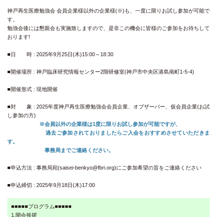
神戸再生医療勉強会 会員企業様以外の企業様(※)も、一度に限りお試し参加が可能で
す。
勉強会後には懇親会も実施致しますので、是非この機会に皆様のご参加をお待ちして
おります!
■日 時 : 2025年9月25日(木)15:00～18:30
■開催場所 : 神戸臨床研究情報センター2階研修室(神戸市中央区港島南町1-5-4)
■開催形式 : 現地開催
■対 象 : 2025年度神戸再生医療勉強会会員企業、オブザーバー、仮会員企業(お試
し参加の方)
※会員以外の企業様は1度に限りお試し参加が可能ですが、
過去ご参加されておりましたらご入会をおすすめさせていただきま
す。
事務局までご連絡ください。
■申込方法 : 事務局宛(saisei-benkyo@fbri.org)にご参加希望の旨をご連絡ください
■申込締切 : 2025年9月18日(木)17:00
■■■■■プログラム■■■■■
1.開会挨拶