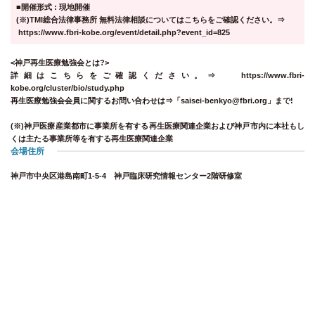
■開催形式 : 現地開催
(※)TMI総合法律事務所 無料法律相談についてはこちらをご確認ください。⇒
https://www.fbri-kobe.org/event/detail.php?event_id=825
<神戸再生医療勉強会とは?>
詳細はこちらをご確認ください。⇒
https://www.fbri-
kobe.org/cluster/bio/study.php
再生医療勉強会会員に関するお問い合わせは⇒「saisei-benkyo@fbri.org」まで!
(※)神戸医療産業都市に事業所を有する再生医療関連企業および神戸市内に本社もし
くは主たる事業所等を有する再生医療関連企業
会場住所
神戸市中央区港島南町1-5-4 神戸臨床研究情報センター2階研修室