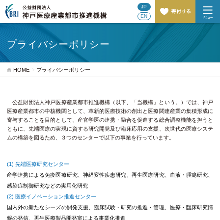
JP
EN
プライバシーポリシー
HOME
プライバシーポリシー
公益財団法人神戸医療産業都市推進機構（以下、「当機構」という。）では、神戸
医療産業都市の中核機関として、革新的医療技術の創出と医療関連産業の集積形成に
寄与することを目的として、産官学医の連携・融合を促進する総合調整機能を担うと
ともに、先端医療の実現に資する研究開発及び臨床応用の支援、次世代の医療システ
ムの構築を図るため、３つのセンターで以下の事業を行っています。
先端医療研究センター
産学連携による免疫医療研究、神経変性疾患研究、再生医療研究、血液・腫瘍研究、
感染症制御研究などの実用化研究
医療イノベーション推進センター
国内外の新たなシーズの開発支援、臨床試験・研究の推進・管理、医療・臨床研究情
報の発信、再生医療製品開発室による事業化推進