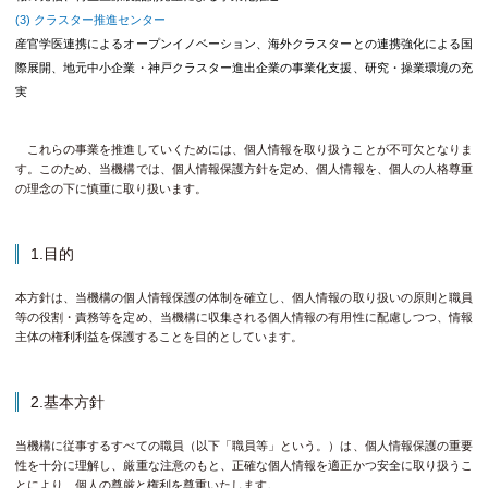
クラスター推進センター
産官学医連携によるオープンイノベーション、海外クラスターとの連携強化による国
際展開、地元中小企業・神戸クラスター進出企業の事業化支援、研究・操業環境の充
実
これらの事業を推進していくためには、個人情報を取り扱うことが不可欠となりま
す。このため、当機構では、個人情報保護方針を定め、個人情報を、個人の人格尊重
の理念の下に慎重に取り扱います。
1.目的
本方針は、当機構の個人情報保護の体制を確立し、個人情報の取り扱いの原則と職員
等の役割・責務等を定め、当機構に収集される個人情報の有用性に配慮しつつ、情報
主体の権利利益を保護することを目的としています。
2.基本方針
当機構に従事するすべての職員（以下「職員等」という。）は、個人情報保護の重要
性を十分に理解し、厳重な注意のもと、正確な個人情報を適正かつ安全に取り扱うこ
とにより、個人の尊厳と権利を尊重いたします。