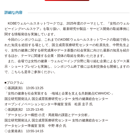
詳細な内容
KOBEウェルヘルスネットワークでは、2025年度のテーマとして、『女性のウェル
ビーイング×ヘルスケア』を取り扱い、最新研究や製品・サービス開発の取組事例に
関する情報発信を実施しています。
今回のシンポジウムは、これまでのKOBEウェルヘルスネットワークの取組で得ら
れた知見を総括する場として、国立成育医療研究センターの松原先生、中野先生よ
り、女性の健康に関する研究成果やデータ基盤の社会実装に向けた最新の知見を紹介
するほか、テーマに関連する企業・団体の取組を発表いただきます。
また、会場では女性の健康・ウェルビーイング分野に取り組む企業によるブース展
示・ショートプレゼンも実施し、シンポジウム終了後には名刺交換会も開催しますの
で、こちらも是非ご参加ください。
■プログラム:
◇基調講演1 13:05-13:25
「女性の健康を社会実装する -地域と企業を支える共創拠点ICWH/OIC-」
国立研究開発法人 国立成育医療研究センター 女性の健康総合センター
オープンイノベーションセンター準備室 室長 松原 圭子 氏
◇基調講演2 13:25-13:45
「データセンター構想:小児・周産期の課題とデータ分析」
国立研究開発法人 国立成育医療研究センター 女性の健康総合センター
データセンター準備室 室長 中野 孝介 氏
◇企業発表1 13:55-14:15