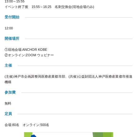
13:00～15:55
イベント終了後 15:55～16:25 名刺交換会(現地会場のみ)
受付開始
12:00
開催場所
①現地会場:ANCHOR KOBE
②オンライン:ZOOM ウェビナー
主催
(主催)神戸市企画調整局医療産業都市部、(共催)公益財団法人神戸医療産業都市推進
機構
参加費
無料
定員
会場:80名 オンライン:500名