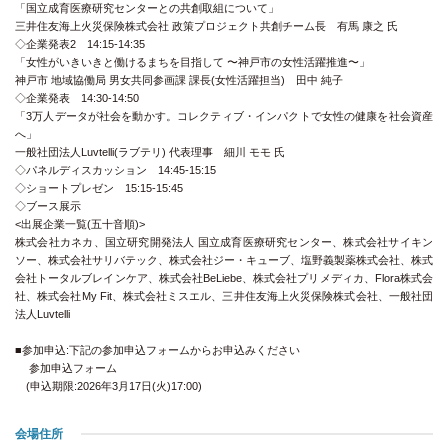
「国立成育医療研究センターとの共創取組について」
三井住友海上火災保険株式会社 政策プロジェクト共創チーム長 有馬 康之 氏
◇企業発表2 14:15-14:35
「女性がいきいきと働けるまちを目指して 〜神戸市の女性活躍推進〜」
神戸市 地域協働局 男女共同参画課 課長(女性活躍担当) 田中 純子
◇企業発表 14:30-14:50
「3万人データが社会を動かす。コレクティブ・インパクトで女性の健康を社会資産
へ」
一般社団法人Luvtelli(ラブテリ) 代表理事 細川 モモ 氏
◇パネルディスカッション 14:45-15:15
◇ショートプレゼン 15:15-15:45
◇ブース展示
<出展企業一覧(五十音順)>
株式会社カネカ、国立研究開発法人 国立成育医療研究センター、株式会社サイキン
ソー、株式会社サリバテック、株式会社ジー・キューブ、塩野義製薬株式会社、株式
会社トータルブレインケア、株式会社BeLiebe、株式会社プリメディカ、Flora株式会
社、株式会社My Fit、株式会社ミスエル、三井住友海上火災保険株式会社、一般社団
法人Luvtelli
■参加申込:下記の参加申込フォームからお申込みください
参加申込フォーム
(申込期限:2026年3月17日(火)17:00)
会場住所