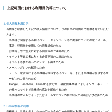
上記範囲における利用目的等について
個人情報利用目的
当機構が取得した上記の個人情報について、次の目的の範囲内で利用させていただ
きます。
・当機構が関係する各種イベント・キャンペーン等の開催についての電子メール、
電話、印刷物を使用しての情報提供のため
・お問合せやご意見に対する回答等のご連絡のため
・イベント等参加者に対する必要事項のご連絡のため
・イベント等参加者へのアンケート調査のため
・メールマガジンの配信のため
・メール・電話等による当機構が関係するイベント等、または当機構が提供するサ
ービスのご案内のため
・Google、Facebook、LinkedInを含む第三者配信事業者によりインターネット上
の様々なサイトで当機構の広告を配信するため
・当機構のＷｅｂサイトまたはメールマガジンの利用状況の分析および改善のため
Cookie情報の利用
当機構は、営業や求人のための広告を含めCookie情報を利用したリマーケティング