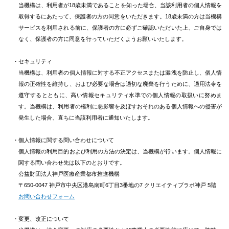
当機構は、利用者が18歳未満であることを知った場合、当該利用者の個人情報を
取得するにあたって、保護者の方の同意をいただきます。18歳未満の方は当機構
サービスを利用される前に、保護者の方に必ずご確認いただいた上、ご自身では
なく、保護者の方に同意を行っていただくようお願いいたします。
・セキュリティ
当機構は、利用者の個人情報に対する不正アクセスまたは漏洩を防止し、個人情
報の正確性を維持し、および必要な場合は適切な廃棄を行うために、適用法令を
遵守するとともに、高い情報セキュリティ水準での個人情報の取扱いに努めま
す。当機構は、利用者の権利に悪影響を及ぼすおそれのある個人情報への侵害が
発生した場合、直ちに当該利用者に通知いたします。
・個人情報に関する問い合わせについて
個人情報の利用目的および利用の方法の決定は、当機構が行います。個人情報に
関する問い合わせ先は以下のとおりです。
公益財団法人神戸医療産業都市推進機構
〒650-0047 神戸市中央区港島南町6丁目3番地の7 クリエイティブラボ神戸 5階
お問い合わせフォーム
・変更、改正について