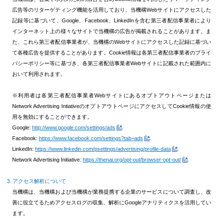
広告等のリターゲティング機能を活用しており、当機構Webサイトにアクセスした
記録等に基づいて、Google、Facebook、LinkedInを含む第三者配信事業者により
インターネット上の様々なサイトで当機構の広告が掲載されることがあります。ま
た、これら第三者配信事業者が、当機構のWebサイトにアクセスした記録に基づい
て各種広告を提供することがあります。Cookie情報は各第三者配信事業者のプライ
バシーポリシー等に基づき、各第三者配信事業者Webサイトに記載された範囲内に
おいて利用されます。
※利用者は各第三者配信事業者Webサイトにあるオプトアウトページまたは
Network Advertising IntiativeのオプトアウトページにアクセスしてCookie情報の使
用を無効にすることができます。
Google:
http://www.google.com/settings/ads
Facebook:
https://www.facebook.com/settings?tab=ads
LinkedIn:
https://www.linkedin.com/psettings/advertising/profile-data
Network Advertising Initiative:
https://thenai.org/opt-out/browser-opt-out/
アクセス解析について
当機構は、当機構および当機構が業務提携する企業のサービスについて調査し、改
善に役立てるためアクセスログの収集、解析にGoogleアナリティクスを活用してい
ます。