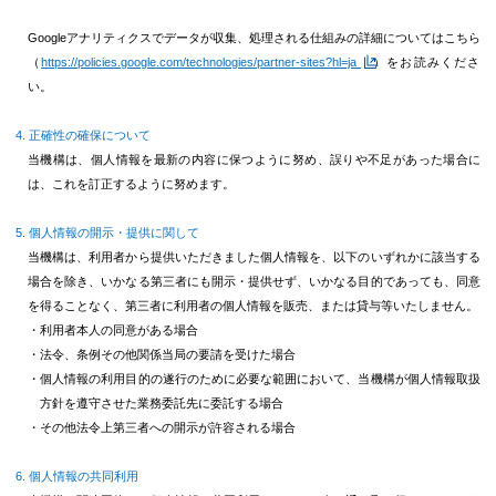
Googleアナリティクスでデータが収集、処理される仕組みの詳細についてはこちら
（
https://policies.google.com/technologies/partner-sites?hl=ja
）をお読みくださ
い。
正確性の確保について
当機構は、個人情報を最新の内容に保つように努め、誤りや不足があった場合に
は、これを訂正するように努めます。
個人情報の開示・提供に関して
当機構は、利用者から提供いただきました個人情報を、以下のいずれかに該当する
場合を除き、いかなる第三者にも開示・提供せず、いかなる目的であっても、同意
を得ることなく、第三者に利用者の個人情報を販売、または貸与等いたしません。
・利用者本人の同意がある場合
・法令、条例その他関係当局の要請を受けた場合
・個人情報の利用目的の遂行のために必要な範囲において、当機構が個人情報取扱
方針を遵守させた業務委託先に委託する場合
・その他法令上第三者への開示が許容される場合
個人情報の共同利用