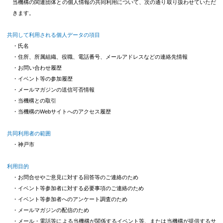
当機構の関連団体との個人情報の共同利用について、次の通り取り扱わせていただ
きます。
共同して利用される個人データの項目
・氏名
・住所、所属組織、役職、電話番号、メールアドレスなどの連絡先情報
・お問い合わせ履歴
・イベント等の参加履歴
・メールマガジンの送信可否情報
・当機構との取引
・当機構のWebサイトへのアクセス履歴
共同利用者の範囲
・神戸市
利用目的
・お問合せやご意見に対する回答等のご連絡のため
・イベント等参加者に対する必要事項のご連絡のため
・イベント等参加者へのアンケート調査のため
・メールマガジンの配信のため
・メール・電話等による当機構が関係するイベント等、または当機構が提供するサ