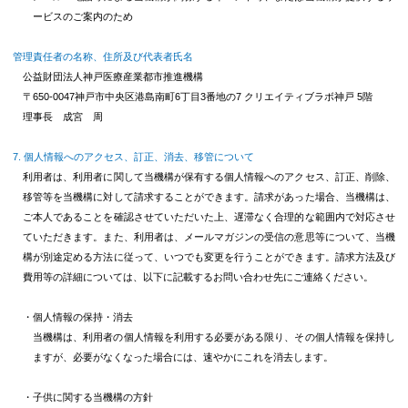
ービスのご案内のため
管理責任者の名称、住所及び代表者氏名
公益財団法人神戸医療産業都市推進機構
〒650-0047神戸市中央区港島南町6丁目3番地の7 クリエイティブラボ神戸 5階
理事長 成宮 周
個人情報へのアクセス、訂正、消去、移管について
利用者は、利用者に関して当機構が保有する個人情報へのアクセス、訂正、削除、
移管等を当機構に対して請求することができます。請求があった場合、当機構は、
ご本人であることを確認させていただいた上、遅滞なく合理的な範囲内で対応させ
ていただきます。また、利用者は、メールマガジンの受信の意思等について、当機
構が別途定める方法に従って、いつでも変更を行うことができます。請求方法及び
費用等の詳細については、以下に記載するお問い合わせ先にご連絡ください。
・個人情報の保持・消去
当機構は、利用者の個人情報を利用する必要がある限り、その個人情報を保持し
ますが、必要がなくなった場合には、速やかにこれを消去します。
・子供に関する当機構の方針