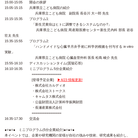
15:00-15:05 開会の挨拶
15:05-15:15 兵庫県立こども病院の紹介
兵庫県立こども病院 副院長 長谷川 大一郎 先生
15:15-15:35 プログラム1:
「新生児黄疸はヒトに調整できるシステムなのか?」
兵庫県立こども病院 周産期医療センター新生児内科 部長 岩谷
壮太 先生
15:35-15:55 プログラム2:
「ハンドメイドな心臓半月弁手術に科学的根拠を付与する in vitro
実験」
兵庫県立こども病院 心臓血管外科 医長 松島 峻介 先生
15:55-16:10 ディスカッションタイム(質疑応答)
16:10-16:35 ミニプログラム:5分企業紹介
================
[登壇予定企業]
▶4/23 情報更新!
・株式会社カルディオ
・株式会社ストークス
・キャムタス株式会社
・公益財団法人計算科学振興財団
・長瀬産業株式会社
================
16:35-17:30 交流会
●○●○● ミニプログラム(5分企業紹介)●○●○●
本イベントでは、企業や研究機関の皆様が自社の強みや技術、研究成果を紹介し、