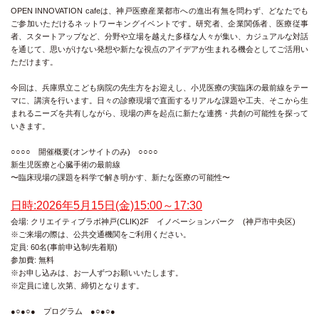
OPEN INNOVATION cafeは、神戸医療産業都市への進出有無を問わず、どなたでも
ご参加いただけるネットワーキングイベントです。研究者、企業関係者、医療従事
者、スタートアップなど、分野や立場を越えた多様な人々が集い、カジュアルな対話
を通じて、思いがけない発想や新たな視点のアイデアが生まれる機会としてご活用い
ただけます。
今回は、兵庫県立こども病院の先生方をお迎えし、小児医療の実臨床の最前線をテー
マに、講演を行います。日々の診療現場で直面するリアルな課題や工夫、そこから生
まれるニーズを共有しながら、現場の声を起点に新たな連携・共創の可能性を探って
いきます。
○○○○ 開催概要(オンサイトのみ) ○○○○
新生児医療と心臓手術の最前線
〜臨床現場の課題を科学で解き明かす、新たな医療の可能性〜
日時:2026年5月15日(金)15:00～17:30
会場: クリエイティブラボ神戸(CLIK)2F イノベーションパーク (神戸市中央区)
※ご来場の際は、公共交通機関をご利用ください。
定員: 60名(事前申込制/先着順)
参加費: 無料
※お申し込みは、お一人ずつお願いいたします。
※定員に達し次第、締切となります。
●○●○● プログラム ●○●○●