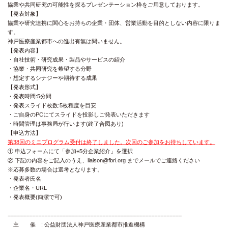
協業や共同研究の可能性を探るプレゼンテーション枠をご用意しております。
【発表対象】
協業や研究連携に関心をお持ちの企業・団体、営業活動を目的としない内容に限りま
す。
神戸医療産業都市への進出有無は問いません。
【発表内容】
・自社技術・研究成果・製品やサービスの紹介
・協業・共同研究を希望する分野
・想定するシナジーや期待する成果
【発表形式】
・発表時間:5分間
・発表スライド枚数:5枚程度を目安
・ご自身のPCにてスライドを投影しご発表いただきます
・時間管理は事務局が行います(終了合図あり)
【申込方法】
第38回のミニプログラム受付は終了しました。次回のご参加をお待ちしています。
① 申込フォームにて「参加+5分企業紹介」を選択
② 下記の内容をご記入のうえ、liaison@fbri.org までメールでご連絡ください
※応募多数の場合は選考となります。
・発表者氏名
・企業名・URL
・発表概要(簡潔で可)
=========================================================
主 催 : 公益財団法人神戸医療産業都市推進機構