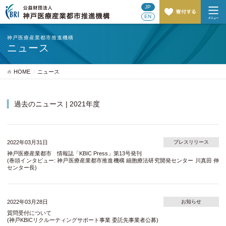
JP
EN
神戸医療産業都市推進機構
ニュース
HOME
ニュース
過去のニュース | 2021年度
2022年03月31日
プレスリリース
神戸医療産業都市 情報誌「KBIC Press」第13号発刊
(巻頭インタビュー: 神戸医療産業都市推進機構 細胞療法研究開発センター 川真田 伸
センター長)
2022年03月28日
お知らせ
質問受付について
(神戸KBICリクルーティングサポート事業 委託先事業者公募)