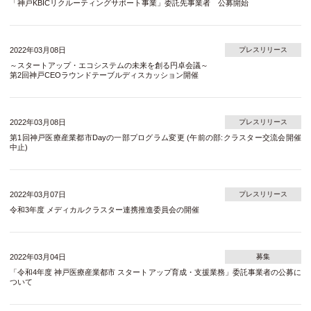
「神戸KBICリクルーティングサポート事業」委託先事業者 公募開始
2022年03月08日
プレスリリース
～スタートアップ・エコシステムの未来を創る円卓会議～
第2回神戸CEOラウンドテーブルディスカッション開催
2022年03月08日
プレスリリース
第1回神戸医療産業都市Dayの一部プログラム変更 (午前の部:クラスター交流会開催
中止)
2022年03月07日
プレスリリース
令和3年度 メディカルクラスター連携推進委員会の開催
2022年03月04日
募集
「令和4年度 神戸医療産業都市 スタートアップ育成・支援業務」委託事業者の公募に
ついて