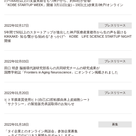
のべ500社以上の支援実績をもつ神戸から、約60社が登場!
「KOBE STARTUP WEEK」開催 3月11日(金)～19日(土)@東京/神戸/オンライン
2022年02月17日
プレスリリース
5年間で50以上のスタートアップが進出した神戸医療産業都市から生の声を届ける
KIKKAKE- 知る/繋がる/始める“きっかけ”- KOBE LIFE SCIENCE STARTUP NIGHT
開催
2022年02月03日
プレスリリース
田口 明彦 脳循環代謝研究部長らの共同研究チームの研究成果が
国際学術誌「Frontiers in Aging Neuroscience」にオンライン掲載されました
2022年01月20日
プレスリリース
ヒト羊膜基質使用ヒト(自己)口腔粘膜由来上皮細胞シート
「サクラシー」の製造販売承認取得のお知らせ
2022年01月18日
募集
「タイ企業とのオンライン商談会」参加企業募集
～タイでのビジネス展開をサポートします～