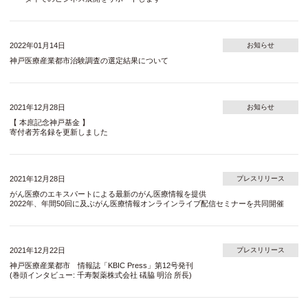
2022年01月14日
お知らせ
神戸医療産業都市治験調査の選定結果について
2021年12月28日
お知らせ
【 本庶記念神戸基金 】
寄付者芳名録を更新しました
2021年12月28日
プレスリリース
がん医療のエキスパートによる最新のがん医療情報を提供
2022年、年間50回に及ぶがん医療情報オンラインライブ配信セミナーを共同開催
2021年12月22日
プレスリリース
神戸医療産業都市 情報誌「KBIC Press」第12号発刊
(巻頭インタビュー: 千寿製薬株式会社 礒脇 明治 所長)