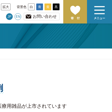
拡大
背景色
白
青
黄
黒
お問い合わせ
JP
EN
例
医療用雑品が上市されています