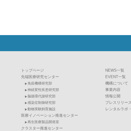
トップページ
NEWS一覧
先端医療研究センター
EVENT一覧
機構について
免疫機構研究部
事業内容
神経変性疾患研究部
情報公開
脳循環代謝研究部
プレスリリー
感染症制御研究部
レンタルラボ
動物実験飼育施設
医療イノベーション推進センター
再生医療製品開発室
クラスター推進センター