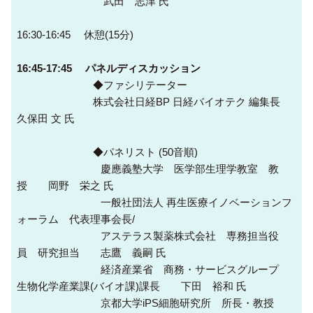
武田 志津 氏
16:30-16:45 休憩(15分)
16:45-17:45 パネルディスカッション
◆ファシリテーター
株式会社日経BP 日経バイオテク 編集長
久保田 文 氏
◆パネリスト (50音順)
慶應義塾大学 医学部生理学教室 教
授 岡野 栄之 氏
一般社団法人 再生医療イノベーションフ
ォーラム 代表理事会長/
アステラス製薬株式会社 専務担当役
員 研究担当 志鷹 義嗣 氏
経済産業省 商務・サービスグループ
生物化学産業課(バイオ課)課長 下田 裕和 氏
京都大学iPS細胞研究所 所長・教授