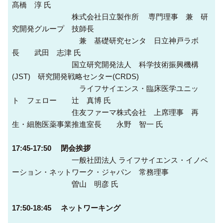
髙橋 淳 氏
株式会社日立製作所 専門理事 兼 研
究開発グループ 技師長
兼 基礎研究センタ 日立神戸ラボ
長 武田 志津 氏
国立研究開発法人 科学技術振興機構
(JST) 研究開発戦略センター(CRDS)
ライフサイエンス・臨床医学ユニッ
ト フェロー 辻󠄀 真博 氏
住友ファーマ株式会社 上席理事 再
生・細胞医薬事業推進室長 永野 智一 氏
17:45-17:50 閉会挨拶
一般社団法人 ライフサイエンス・イノベ
ーション・ネットワーク・ジャパン 常務理事
曽山 明彦 氏
17:50-18:45 ネットワーキング