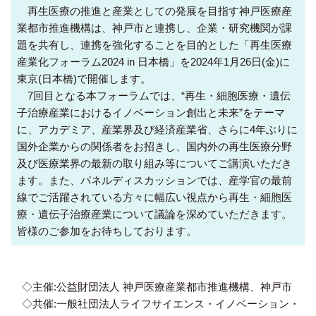
再生医療の推進と産業としての発展を目指す神戸医療産
業都市推進機構は、神戸市と連携し、企業・研究機関が課
題を共有し、連携を強化することを目的とした「再生医療
産業化フォーラム2024 in 日本橋」を2024年1月26日(金)に
東京(日本橋)で開催します。
7回目となる本フォーラムでは、“再生・細胞医療・遺伝
子治療産業におけるイノベーション創出と未来”をテーマ
に、アカデミア、産業界及び経済産業省、さらに4年ぶりに
国外企業からの関係者をお招きし、国内外の再生医療分野
及び医療業界の最新の取り組み等についてご講演いただき
ます。また、パネルディスカッションでは、産学官の最前
線でご活躍されている方々に幅広い視点から再生・細胞医
療・遺伝子治療産業について議論を深めていただきます。
皆様のご参加をお待ちしております。
◇主催:公益財団法人 神戸医療産業都市推進機構、神戸市
◇共催:一般社団法人ライフサイエンス・イノベーション・