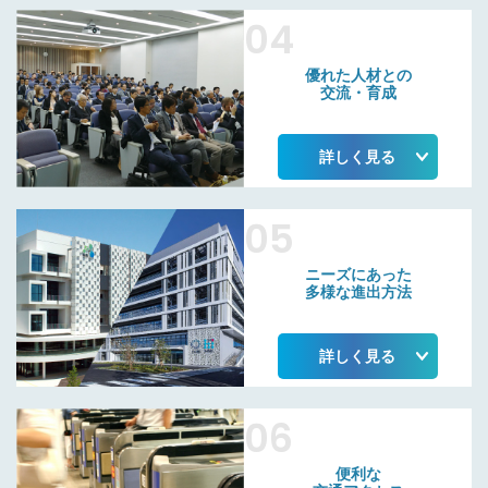
04
優れた人材との
交流・育成
詳しく見る
05
ニーズにあった
多様な進出方法
詳しく見る
06
便利な