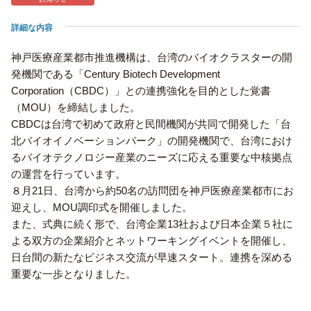
詳細な内容
神戸医療産業都市推進機構は、台湾のバイオクラスターの開
発機関である「Century Biotech Development
Corporation（CBDC）」との連携強化を目的とした覚書
（MOU）を締結しました。
CBDCは台湾で初めて政府と民間機関が共同で開発した「台
北バイオイノベーションパーク」の開発機関で、台湾におけ
るバイオテクノロジー産業のニーズに応える重要な中核拠点
の運営を行っています。
８月21日、台湾から約50名の訪問団を神戸医療産業都市にお
迎えし、MOU調印式を開催しました。
また、式典に続く形で、台湾企業13社および日本企業５社に
よる双方の企業紹介とネットワーキングイベントを開催し、
日台間の新たなビジネス交流が早速スタート。連携を深める
重要な一歩となりました。