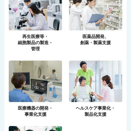
再生医療等・
医薬品開発、
細胞製品の製造・
創薬・製薬支援
管理
医療機器の開発・
ヘルスケア事業化・
事業化支援
製品化支援