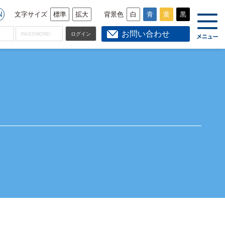
N
文字サイズ
背景色
標準
拡大
白
青
黄
黒
お問い合わせ