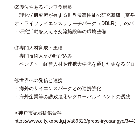
②優位性あるインフラ構築
・理化学研究所が有する世界最高性能の研究基盤（富岳・
オ・ライフサイエンスリサーチパーク（DBLR）」の
・研究活動を支える交流施設等の環境整備
③専門人材育成・集積
・専門技術人材の呼び込み
・ベンチャー経営人材や連携大学院を通した更なるグロ
④世界への発信と連携
・海外のサイエンスパークとの連携強化
・海外企業等の誘致強化やグローバルイベントの誘致
➣神戸市記者提供資料
https://www.city.kobe.lg.jp/a89323/press-iryosangyo/34