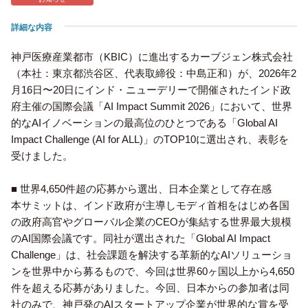
詳細な内容
神戸医療産業都市（KBIC）に進出するカーブジェン株式会社
（本社：東京都渋谷区、代表取締役：中島正和）が、2026年2
月16日〜20日にインド・ニューデリーで開催されたインド政
府主催の国際会議「AI Impact Summit 2026」において、世界
的なAIイノベーションの最高位のひとつである「Global AI
Impact Challenge (AI for ALL)」のTOP10に選出され、表彰を
受けました。
■ 世界4,650件超の応募から選出、日本企業として存在感
本サミットは、インド政府が主導しモディ首相をはじめ各国
の政府高官やグローバル企業のCEOが集結する世界最大規模
のAI国際会議です。同社が選出された「Global AI Impact
Challenge」は、社会課題を解決する革新的なAIソリューショ
ンを世界中から募るもので、今回は世界60ヶ国以上から4,650
件を超える応募がありました。今回、日本からの参加者は同
社のみで、神戸発のAIスタートアップ企業が世界的な賞を受