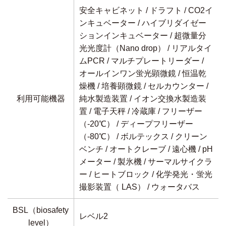
安全キャビネット / ドラフト / CO2イ
ンキュベーター / ハイブリダイゼー
ションインキュベーター / 超微量分
光光度計（Nano drop） / リアルタイ
ムPCR / マルチプレートリーダー /
オールインワン蛍光顕微鏡 / 恒温乾
燥機 / 培養顕微鏡 / セルカウンター /
利用可能機器
純水製造装置 / イオン交換水製造装
置 / 電子天秤 / 冷蔵庫 / フリーザー
（-20℃） / ディープフリーザー
（-80℃） / ボルテックス / クリーン
ベンチ / オートクレーブ / 遠心機 / pH
メーター / 製氷機 / サーマルサイクラ
ー / ヒートブロック / 化学発光・蛍光
撮影装置（ LAS） / ウォータバス
BSL（biosafety
レベル2
level）