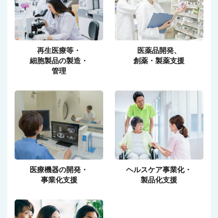
再生医療等・
医薬品開発、
細胞製品の製造・
創薬・製薬支援
管理
医療機器の開発・
ヘルスケア事業化・
事業化支援
製品化支援