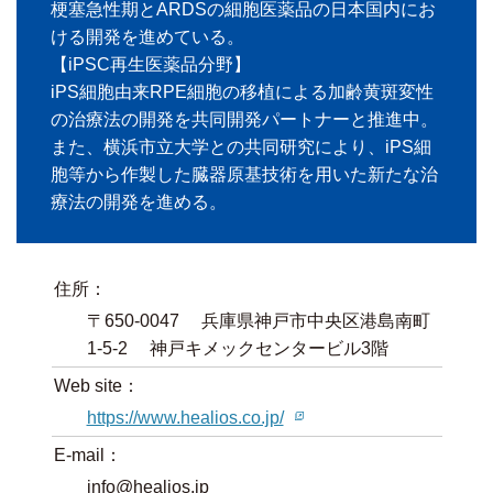
梗塞急性期とARDSの細胞医薬品の日本国内にお
ける開発を進めている。
【iPSC再生医薬品分野】
iPS細胞由来RPE細胞の移植による加齢黄斑変性
の治療法の開発を共同開発パートナーと推進中。
また、横浜市立大学との共同研究により、iPS細
胞等から作製した臓器原基技術を用いた新たな治
療法の開発を進める。
住所：
〒650-0047 兵庫県神戸市中央区港島南町
1-5-2 神戸キメックセンタービル3階
Web site：
https://www.healios.co.jp/
E-mail：
info@healios.jp