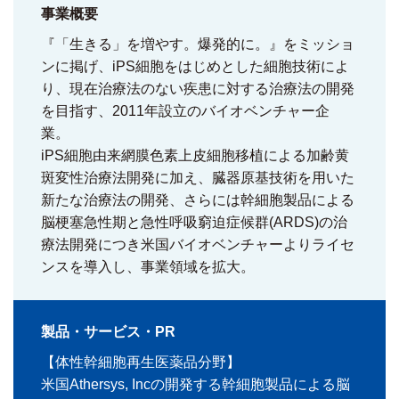
事業概要
『「生きる」を増やす。爆発的に。』をミッショ
ンに掲げ、iPS細胞をはじめとした細胞技術によ
り、現在治療法のない疾患に対する治療法の開発
を目指す、2011年設立のバイオベンチャー企
業。
iPS細胞由来網膜色素上皮細胞移植による加齢黄
斑変性治療法開発に加え、臓器原基技術を用いた
新たな治療法の開発、さらには幹細胞製品による
脳梗塞急性期と急性呼吸窮迫症候群(ARDS)の治
療法開発につき米国バイオベンチャーよりライセ
ンスを導入し、事業領域を拡大。
製品・サービス・PR
【体性幹細胞再生医薬品分野】
米国Athersys, Incの開発する幹細胞製品による脳