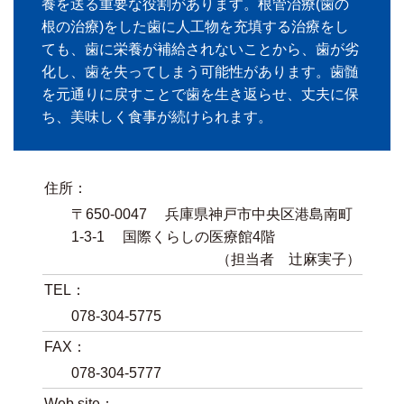
養を送る重要な役割があります。根管治療(歯の
根の治療)をした歯に人工物を充填する治療をし
ても、歯に栄養が補給されないことから、歯が劣
化し、歯を失ってしまう可能性があります。歯髄
を元通りに戻すことで歯を生き返らせ、丈夫に保
ち、美味しく食事が続けられます。
住所：
〒650-0047 兵庫県神戸市中央区港島南町
1-3-1 国際くらしの医療館4階
（担当者 辻麻実子）
TEL：
078-304-5775
FAX：
078-304-5777
Web site：