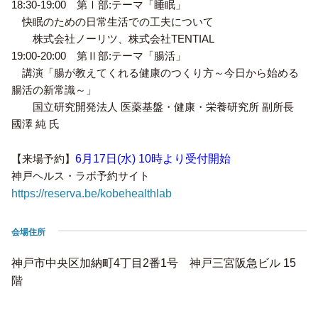
18:30-19:00 第Ⅰ部:テーマ「睡眠」
快眠のための日常生活での工夫について
株式会社ノーリツ、株式会社TENTIAL
19:00-20:00 第Ⅱ部:テーマ「腸活」
講演「腸が教えてくれる健康のつくり方～今日から始める
腸活の新常識～」
国立研究開発法人 医薬基盤・健康・栄養研究所 副所長
國澤 純 氏
【来場予約】
6月17日(水) 10時より受付開始
神戸ヘルス・ラボ予約サイト
https://reserva.be/kobehealthlab
会場住所
神戸市中央区加納町4丁目2番1号 神戸三宮阪急ビル 15
階