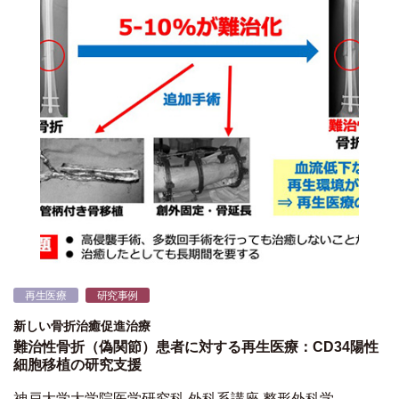
再生医療
研究事例
新しい骨折治癒促進治療
難治性骨折（偽関節）患者に対する再生医療：CD34陽性
細胞移植の研究支援
神戸大学大学院医学研究科 外科系講座 整形外科学