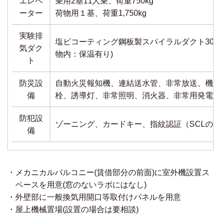
エレベ
乗用2基11人乗、荷重750kg
ーター
荷物用１基、荷重1,750kg
実験排
塩ビコーティング鋼板製スパイラルダクト300
気ダク
物内：保温有り)
ト
防災設
自動火災報知機、連結送水管、非常放送、機械
備
栓、誘導灯、非常照明、消火器、非常用発電設
防犯設
ゾーニング、カードキー、指紋認証（SCLのみ
備
・メカニカルバルコニー(賃借部分の前面)に室外機設置ス
ペースを用意(窓のないラボにはなし)
・外壁部に一般換気用開口等取付けパネルを用意
・屋上機械置場(設置の場合は要相談)