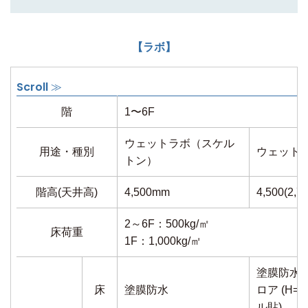
【ラボ】
階
1〜6F
ウェットラボ（スケル
用途・種別
ウェットラ
トン）
階高(天井高)
4,500mm
4,500(2,7
2～6F：500kg/㎡
床荷重
1F：1,000kg/㎡
塗膜防水
床
塗膜防水
ロア (H
ル貼)