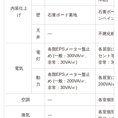
内装仕上
石膏ボー
げ
壁
石膏ボード素地
ンペイン
天
―
不燃化粧
井
各階EPSメーター盤止
各居室に
電
め (一般：300VA/㎡、
セント等設置
灯
非常：30VA/㎡)
非常：30V
電気
各階EPSメーター盤止
動
各居室に分
め (一般：200VA/㎡、
力
200VA/
非常：30VA/㎡)
空調
―
各室個別
各室個別全
換気
―