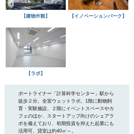
【建物外観】
【イノベーションパーク】
【ラボ】
ポートライナー
「計算科学センター」駅から
徒歩２分
。全室ウェットラボ。1階に
動物飼
育・実験施設
、２階にイベントスペースやカ
フェのほか、
スタートアップ
向けの
シェアラ
ボ
を備えており、初期投資を抑えた起業にも
活用可。貸室は約40㎡～。