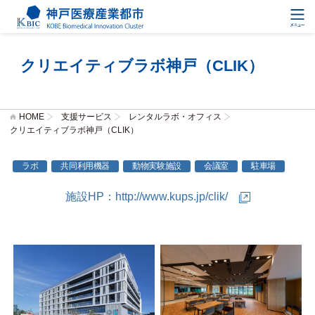
クリエイティブラボ神戸（CLIK）
HOME
支援サービス
レンタルラボ・オフィス
クリエイティブラボ神戸（CLIK）
ラボ
共同利用機器
動物実験施設
会議室
駐車場
施設HP：
http://www.kups.jp/clik/