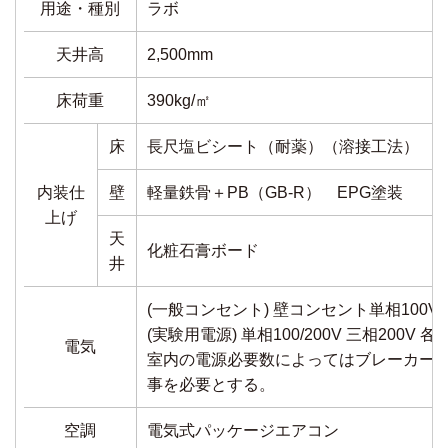
用途・種別
ラボ
天井高
2,500mm
床荷重
390kg/㎡
床
長尺塩ビシート（耐薬）（溶接工法） FL
内装仕
壁
軽量鉄骨＋PB（GB-R） EPG塗装
上げ
天
化粧石膏ボード
井
(一般コンセント) 壁コンセント単相100V（
(実験用電源) 単相100/200V 三相200V 
電気
室内の電源必要数によってはブレーカー
事を必要とする。
空調
電気式パッケージエアコン