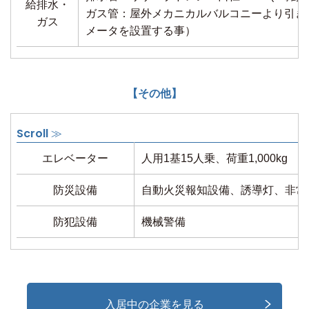
給排水・
ガス管：屋外メカニカルバルコニーより引き
ガス
メータを設置する事）
【その他】
エレベーター
人用1基15人乗、荷重1,000kg
防災設備
自動火災報知設備、誘導灯、非常
防犯設備
機械警備
入居中の企業を見る