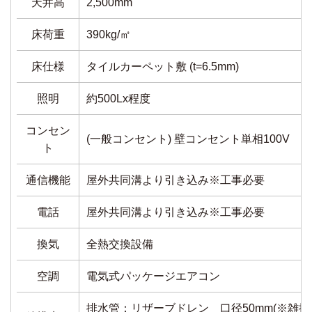
天井高
2,500mm
床荷重
390kg/㎡
床仕様
タイルカーペット敷 (t=6.5mm)
照明
約500Lx程度
コンセン
(一般コンセント) 壁コンセント単相100V
ト
通信機能
屋外共同溝より引き込み※工事必要
電話
屋外共同溝より引き込み※工事必要
換気
全熱交換設備
空調
電気式パッケージエアコン
排水管：リザーブドレン 口径50mm(※雑排