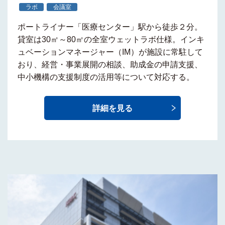
ラボ
会議室
ポートライナー
「医療センター」駅から徒歩２分
。
貸室は30㎡～80㎡の全室ウェットラボ仕様。
インキ
ュベーションマネージャー（IM）
が施設に常駐して
おり、経営・事業展開の相談、助成金の申請支援、
中小機構の支援制度の活用等について対応する。
詳細を見る