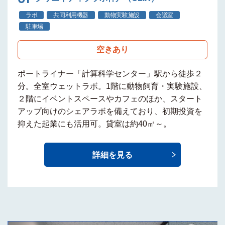
ラボ
共同利用機器
動物実験施設
会議室
駐車場
空きあり
ポートライナー
「計算科学センター」駅から徒歩２
分
。全室ウェットラボ。1階に
動物飼育・実験施設
、
２階にイベントスペースやカフェのほか、
スタート
アップ
向けの
シェアラボ
を備えており、初期投資を
抑えた起業にも活用可。貸室は約40㎡～。
詳細を見る