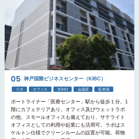
05
神戸国際ビジネスセンター（KIBC）
ラボ
オフィス
SOHO
会議室
駐車場
ポートライナー
「医療センター」駅から徒歩１分
。1
階にカフェテリアあり。
オフィス及びウェットラボ
の他、スモールオフィス
も備えており、サテライト
オフィスとしての利用や起業にも活用可。ラボはス
ケルトン仕様で
クリーンルーム
の設置が可能。
荷物