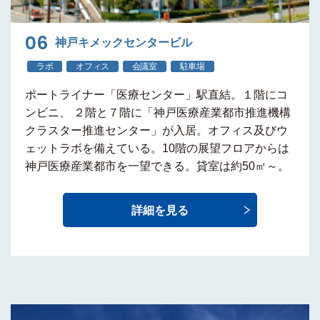
06
神戸キメックセンタービル
ラボ
オフィス
会議室
駐車場
ポートライナー
「医療センター」駅直結
。
１階にコ
ンビニ
、 ２階と７階に
「神戸医療産業都市推進機構
クラスター推進センター」
が入居。
オフィス及びウ
ェットラボ
を備えている。10階の展望フロアからは
神戸医療産業都市を一望できる。貸室は約50㎡～。
詳細を見る