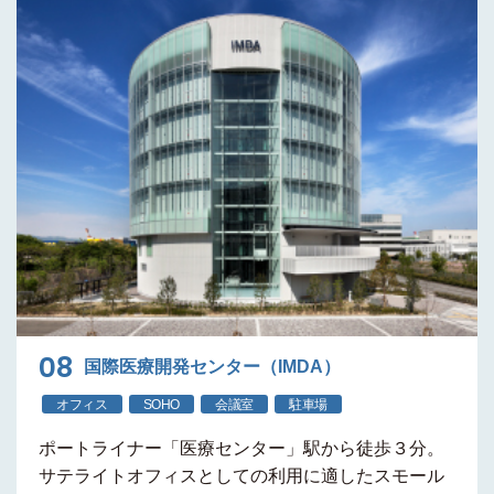
08
国際医療開発センター（IMDA）
オフィス
SOHO
会議室
駐車場
ポートライナー
「医療センター」駅から徒歩３分
。
サテライトオフィスとしての利用に適した
スモール