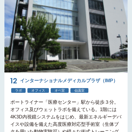
12
インターナショナルメディカルプラザ（IMP）
ラボ
オフィス
オペ室
会議室
ポートライナー
「医療センター」駅から徒歩３分
。
オフィス及びウェットラボ
を備えている。1階には
4K3D内視鏡システム
をはじめ、最新エネルギーデバ
イスや設備を備えた
高度医療対応型手術室
（生体ブ
タを用いた動物実験可）や様々な術式トレーニング