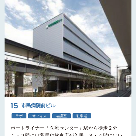
15
市民病院前ビル
ラボ
オフィス
会議室
駐車場
ポートライナー
「医療センター」駅から徒歩２分
。
１・２階には薬局や飲食店が入居。３・４階には
レ