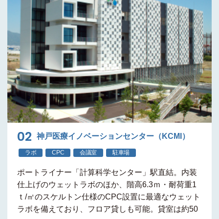
02
神戸医療イノベーションセンター（KCMI）
ラボ
CPC
会議室
駐車場
ポートライナー
「計算科学センター」駅直結
。内装
仕上げのウェットラボのほか、
階高6.3ｍ・耐荷重1
ｔ/㎡
のスケルトン仕様の
CPC設置に最適なウェット
ラボ
を備えており、
フロア貸しも可能
。貸室は約50