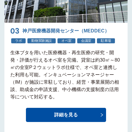
03
神戸医療機器開発センター（MEDDEC）
ラボ
動物実験施設
オペ室
会議室
駐車場
生体ブタ
を用いた
医療機器・再生医療の研究・開
発・評価
が行える
オペ室
を完備。貸室は約30㎡～80
㎡の全室P２ウェットラボ仕様で、オペ室と連携し
た利用も可能。
インキュベーションマネージャー
（IM）
が施設に常駐しており、経営・事業展開の相
談、助成金の申請支援、中小機構の支援制度の活用
等について対応する。
詳細を見る