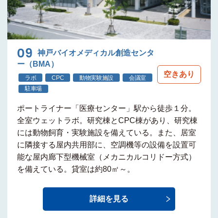
09
神戸バイオメディカル創造センタ
ー（BMA）
空きあり
ラボ
CPC
動物実験施設
会議室
駐車場
ポートライナー
「医療センター」駅から徒歩１分
。
全室ウェットラボ。研究棟とCPC棟があり、研究棟
には
動物飼育・実験施設
を備えている。また、居室
に隣接する屋内共用部に、空調機等の設備を設置可
能な
屋内廊下型機械室（メカニカルコリドー方式）
を備えている。貸室は約80㎡～。
詳細を見る